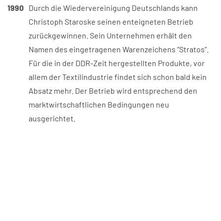
1990
Durch die Wiedervereinigung Deutschlands kann
Christoph Staroske seinen enteigneten Betrieb
zurückgewinnen. Sein Unternehmen erhält den
Namen des eingetragenen Warenzeichens “Stratos”.
Für die in der DDR-Zeit hergestellten Produkte, vor
allem der Textilindustrie findet sich schon bald kein
Absatz mehr. Der Betrieb wird entsprechend den
marktwirtschaftlichen Bedingungen neu
ausgerichtet.
1993
Das "Stratos"-Unternehmen beginnt zusätzlich mit
dem Verleih von Arbeitsbühnen und
Schnellbaugerüsten.
1996
“Stratos” feiert sein 100-jähriges Firmenjubiläum. Mit
den ersten CNC-gesteuerten
Blechverarbeitungsmaschinen beginnt für das